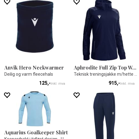
Anvik Hero Neckwarmer
Aphrodite Full Zip Top Woman
Deilig og varm fleecehals
Teknisk treningsjakke m/hette til dame
125,-
915,-
Inkl. mva
Inkl. mva
Aquarius Goalkeeper Shirt