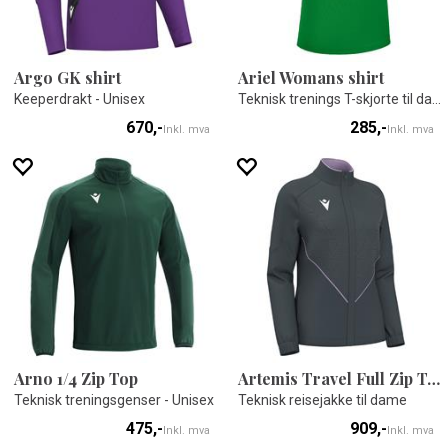
Argo GK shirt
Ariel Womans shirt
Keeperdrakt - Unisex
Teknisk trenings T-skjorte til dame
670,-
285,-
Inkl. mva
Inkl. mva
Arno 1/4 Zip Top
Artemis Travel Full Zip Top
Teknisk treningsgenser - Unisex
Teknisk reisejakke til dame
475,-
909,-
Inkl. mva
Inkl. mva