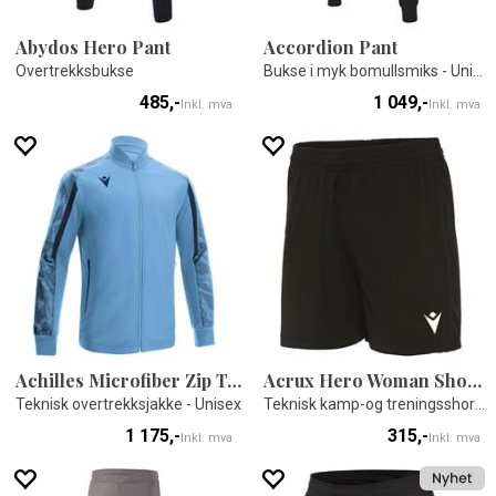
Abydos Hero Pant
Accordion Pant
Overtrekksbukse
Bukse i myk bomullsmiks - Unisex
485,-
1 049,-
Inkl. mva
Inkl. mva
Achilles Microfiber Zip Top
Acrux Hero Woman Shorts
Teknisk overtrekksjakke - Unisex
Teknisk kamp-og treningsshorts til dame
1 175,-
315,-
Inkl. mva
Inkl. mva