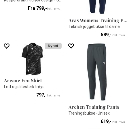
Keeperdrakt i tidløst design - Unisex
Fra 799,-
Inkl. mva
Aras Womens Training Pants
Teknisk joggebukse til dame
589,-
Inkl. mva
Arcane Eco Shirt
Lett og slitesterk trøye
797,-
Inkl. mva
Archen Training Pants
Treningsbukse -Unisex
619,-
Inkl. mva