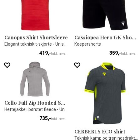
Canopus Shirt Shortsleeve
Cassiopea Hero GK Shorts
Elegant teknisk t-skjorte - Unisex
Keepershorts
419,-
359,-
Inkl. mva
Inkl. mva
Cello Full Zip Hooded Sweatshirt
Hettejakke i børstet fleece - Unisex
735,-
Inkl. mva
CERBERUS ECO shirt
Teknisk kamp og treningsdrakt - Unisex