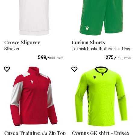
Crowe Slipover
Curium Shorts
Slipover
Teknisk basketballshorts - Unisex
599,-
275,-
Inkl. mva
Inkl. mva
Cuzco Training 1/4 Zip Top
Cygnus GK shirt - Unisex