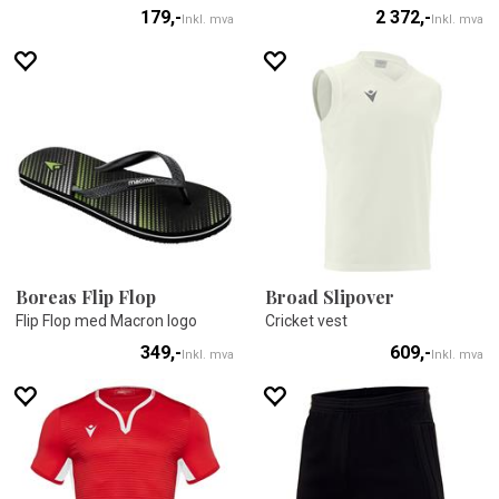
179,-
2 372,-
Inkl. mva
Inkl. mva
Boreas Flip Flop
Broad Slipover
Flip Flop med Macron logo
Cricket vest
349,-
609,-
Inkl. mva
Inkl. mva