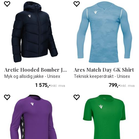
Arctic Hooded Bomber Jacket
Ares Match Day GK Shirt
Myk og allsidig jakke - Unisex
Teknisk keeperdrakt - Unisex
1 575,-
799,-
Inkl. mva
Inkl. mva