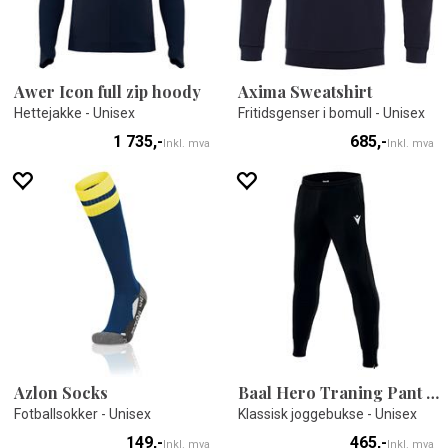
Awer Icon full zip hoody
Axima Sweatshirt
Hettejakke - Unisex
Fritidsgenser i bomull - Unisex
1 735,-
685,-
Inkl. mva
Inkl. mva
Azlon Socks
Baal Hero Traning Pant BLK S
Fotballsokker - Unisex
Klassisk joggebukse - Unisex
149,-
465,-
Inkl. mva
Inkl. mva