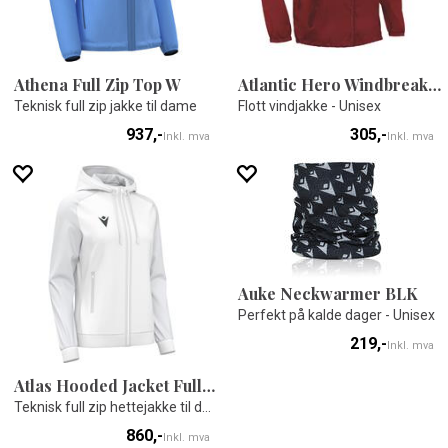
Athena Full Zip Top W
Atlantic Hero Windbreaker
Teknisk full zip jakke til dame
Flott vindjakke - Unisex
937,-
305,-
Inkl. mva
Inkl. mva
Auke Neckwarmer BLK
Perfekt på kalde dager - Unisex
219,-
Inkl. mva
Atlas Hooded Jacket Full Zip W
Teknisk full zip hettejakke til dame
860,-
Inkl. mva