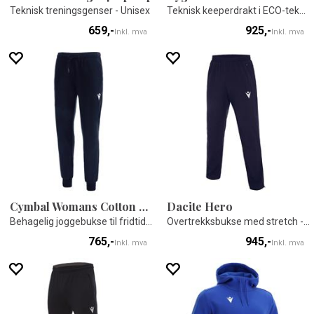
Teknisk treningsgenser - Unisex
Teknisk keeperdrakt i ECO-tekstil
659,-
925,-
Inkl. mva
Inkl. mva
Cymbal Womans Cotton Pants
Dacite Hero
Behagelig joggebukse til fridtidsbruk
Overtrekksbukse med stretch - Unisex
765,-
945,-
Inkl. mva
Inkl. mva