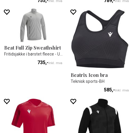
755,-
789,-
Inkl. mva
Inkl. mva
Beat Full Zip Sweathshirt
Fritidsjakke i børstet fleece - Unisex
735,-
Inkl. mva
Beatrix Icon bra
Teknisk sports-BH
585,-
Inkl. mva