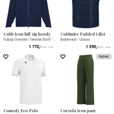
Cobb Icon full zip hoody
Coldmire Padded Gilet
Fullzip Overdel i Teknisk Stoff - Unisex
Boblevest - Unisex
1 770,-
1 390,-
Inkl. mva
Inkl. mva
Comedy Eco Polo
Corsola Icon pant