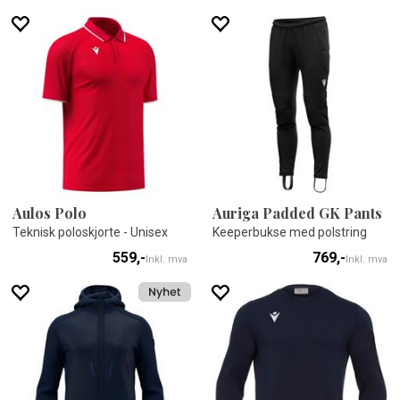
Aulos Polo
Auriga Padded GK Pants
Teknisk poloskjorte - Unisex
Keeperbukse med polstring
559,-
769,-
Inkl. mva
Inkl. mva