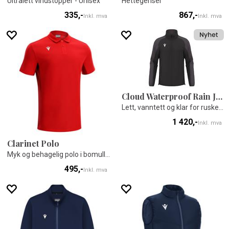
Ultralett vindstopper - Unisex
Hettegenser
335,-
867,-
Inkl. mva
Inkl. mva
Cloud Waterproof Rain Jacket
Lett, vanntett og klar for ruskevær
1 420,-
Inkl. mva
Clarinet Polo
Myk og behagelig polo i bomullsblanding
495,-
Inkl. mva