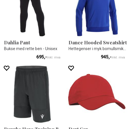
Dahlia Pant
Dance Hooded Sweatshirt
Bukse med rette ben - Unisex
Hettegenser i myk bomullsmiks - Unisex
695,-
945,-
Inkl. mva
Inkl. mva