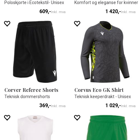
Poloskjorte i Ecotekstil- Unisex
Komfort og eleganse for kvinner
609,-
1 420,-
Inkl. mva
Inkl. mva
Corver Referee Shorts
Corvus Eco GK Shirt
Teknisk dommershorts
Teknisk keeperdrakt - Unisex
369,-
1 029,-
Inkl. mva
Inkl. mva