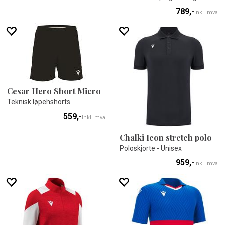
789,-
Inkl. mva
Cesar Hero Short Micro
Teknisk løpehshorts
559,-
Inkl. mva
Chalki Icon stretch polo
Poloskjorte - Unisex
959,-
Inkl. mva