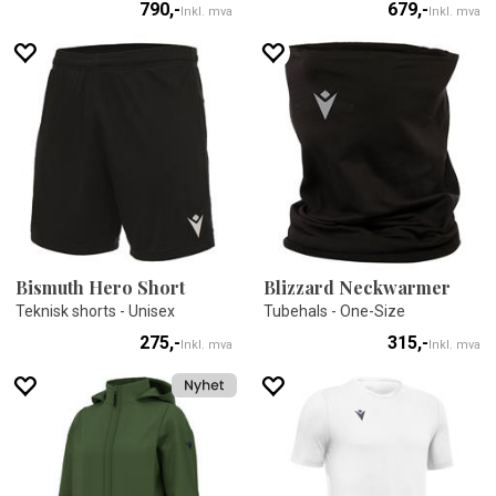
790,-
679,-
Inkl. mva
Inkl. mva
Bismuth Hero Short
Blizzard Neckwarmer
Teknisk shorts - Unisex
Tubehals - One-Size
275,-
315,-
Inkl. mva
Inkl. mva