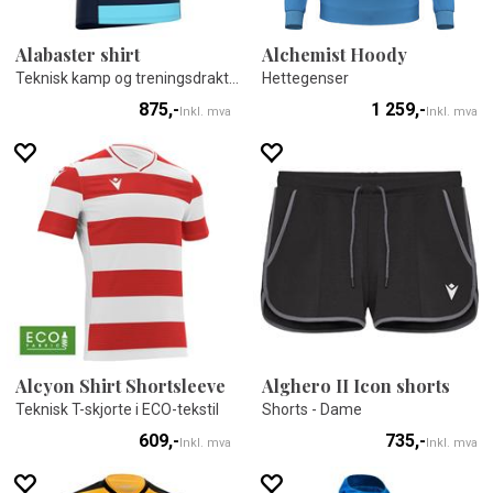
Alabaster shirt
Alchemist Hoody
Teknisk kamp og treningsdrakt - Unisex
Hettegenser
875,-
1 259,-
Inkl. mva
Inkl. mva
Alcyon Shirt Shortsleeve
Alghero II Icon shorts
Teknisk T-skjorte i ECO-tekstil
Shorts - Dame
609,-
735,-
Inkl. mva
Inkl. mva