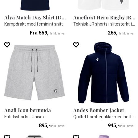
Alya Match Day Shirt (Dame)
Amethyst Hero Rugby JR Shorts
Kampdrakt med feminint snitt
Teknisk JR shorts i slitesterkt tekstil
Fra 559,-
265,-
Inkl. mva
Inkl. mva
Anafi Icon bermuda
Andes Bomber Jacket
Fritidsshorts - Unisex
Quiltet bomberjakke med hette - Unisex
895,-
945,-
Inkl. mva
Inkl. mva