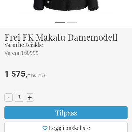
Frei FK Makalu Damemodell
Varm hettejakke
Varenr:
150999
1 575,-
Inkl. mva
-
+
Tilpass
Legg i ønskeliste