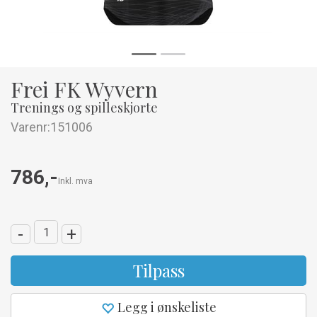
Frei FK Wyvern
Trenings og spilleskjorte
Varenr:
151006
786,-
Inkl. mva
-
+
Tilpass
Legg i ønskeliste